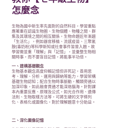
怎麼念
生物為國中新生率先面對的自然科目，學習重點
應著重在認識生物圈、生物個體、物種之間、群
集及其環境之間的相互關係，生物命題近年漸趨
「生活化」，例如器官移植、流感疫苗、三聚氰
胺(毒奶粉)等科學新知或社會事件皆曾入題。故
學習需並重「理解」與「記憶」，並彙整生物相
關時事，而不要盲目記憶，將能事半功倍。
一、建構基礎觀念
生物基本觀念高度仰賴記憶但非死記，善用思
考、理解、分析、運用與歸納等能力，學習架構
基礎生物認知；配合生物時事脈動，觸類旁通以
加深印象，如此融會貫通才能深烙腦海。針對課
本內重要反應、原理及公式，如光合作用、遺傳
法則、生物取樣方法等，可將生硬的文字條列
化、表格化或圖像化，對於理解題意十分助益。
二、深化圖像記憶