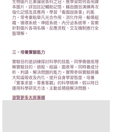
生物圖片比重躍居各科之冠，應學習如何善用課
本圖片，詳加註記輔助記憶，藉由題目演練再次
強化記憶及其應用，學習「看圖說故事」的能
力。常考重點舉凡光合作用、消化作用、輸導組
織、循環系統、神經系統、內分泌系統等，皆需
針對圖片各項名稱、反應流程、交互機制進行全
盤理解。
三、培養實驗能力
實驗目的是訓練探討科學的技能，同學需徹底理
解實驗目的、過程、結論、圖表等，同時養成分
析、判讀、解決問題的能力。實際參與實驗將擴
大知識吸收及內化，提升自身學習態度，培養
「實事求是、尊重客觀」的科學精神，假以時日
運用科學研究方法，主動並積極解決問題。
瀏覽更多大昇專欄