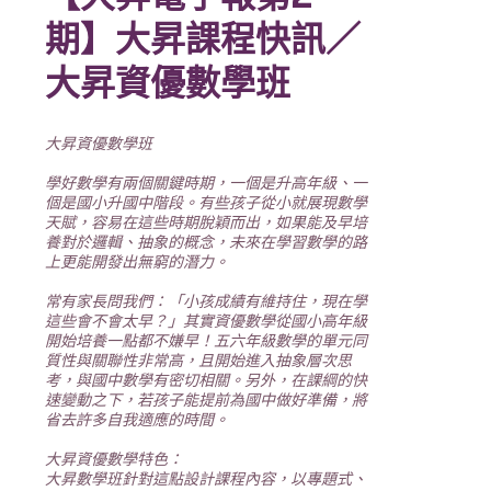
期】大昇課程快訊／
大昇資優數學班
大昇資優數學班
學好數學有兩個關鍵時期，一個是升高年級、一
個是國小升國中階段。有些孩子從小就展現數學
天賦，容易在這些時期脫穎而出，如果能及早培
養對於邏輯、抽象的概念，未來在學習數學的路
上更能開發出無窮的潛力。
常有家長問我們：「小孩成績有維持住，現在學
這些會不會太早？」其實資優數學從國小高年級
開始培養一點都不嫌早！五六年級數學的單元同
質性與關聯性非常高，且開始進入抽象層次思
考，與國中數學有密切相關。另外，在課綱的快
速變動之下，若孩子能提前為國中做好準備，將
省去許多自我適應的時間。
大昇資優數學特色：
大昇數學班針對這點設計課程內容，以專題式、