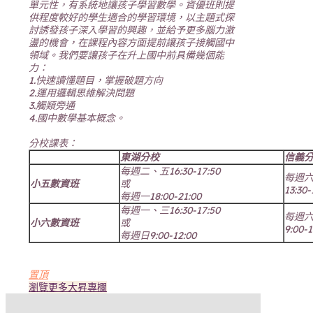
單元性，有系統地讓孩子學習數學。資優班則提
供程度較好的學生適合的學習環境，以主題式探
討誘發孩子深入學習的興趣，並給予更多腦力激
盪的機會，在課程內容方面提前讓孩子接觸國中
領域。我們要讓孩子在升上國中前具備幾個能
力：
1.快速讀懂題目，掌握破題方向
2.運用邏輯思維解決問題
3.觸類旁通
4.國中數學基本概念。
分校課表：
東湖分校
信義
每週二、五
16:30-17:50
每週
小五數資班
或
13:30-
每週一
18:00-21:00
每週一、三
16:30-17:50
每週
小六數資班
或
9:00-1
每週日
9:00-12:00
置頂
瀏覽更多大昇專欄