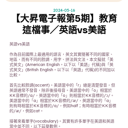
2024-05-16
【大昇電子報第5期】教育
這檔事／英語vs美語
英語vs美語
作為目前國際上最通用的語言，英文其實隨著不同的國家、
地區，而有不同的腔調、用字、拼法與文法。本文擬就「美
式英文」(American English。以下以「美語」代稱)與「英
式英文」(British English。以下以「英語」代稱)的不同加以
比較。
首先比較腔調(accent)。美語當中的「r」總是清楚發音，但
英語通常不發音，除非後接母音。美語當中的「o」相當於
KK音標的/a/，英語當中的「o」則相當於KK音標的/ᴐ/。
美語當中的「a」相當於KK音標的/ᴂ/，英語當中的「a」
則有時相當於KK音標的/a/，例如half；有時相當於KK音標
的/ᴂ/，例如cat。
接著來看單字(vocabulary)。其實有許多單字在美語和英語
當中並不同，以下茲舉數例。