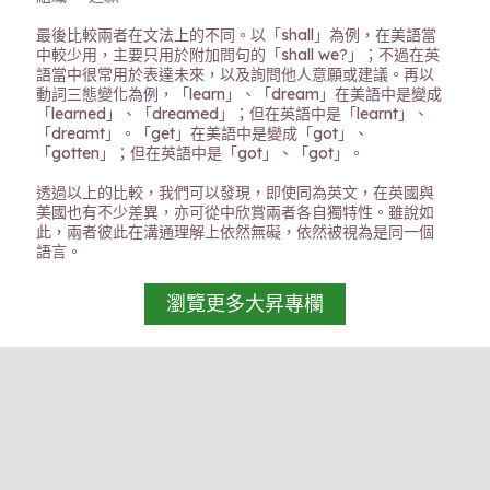
最後比較兩者在文法上的不同。以「shall」為例，在美語當
中較少用，主要只用於附加問句的「shall we?」；不過在英
語當中很常用於表達未來，以及詢問他人意願或建議。再以
動詞三態變化為例，「learn」、「dream」在美語中是變成
「learned」、「dreamed」；但在英語中是「learnt」、
「dreamt」。「get」在美語中是變成「got」、
「gotten」；但在英語中是「got」、「got」。
透過以上的比較，我們可以發現，即使同為英文，在英國與
美國也有不少差異，亦可從中欣賞兩者各自獨特性。雖說如
此，兩者彼此在溝通理解上依然無礙，依然被視為是同一個
語言。
瀏覽更多大昇專欄