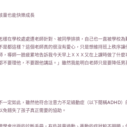
孩童也能快樂成長
怎樣在學校處處遭老師針對、被同學排擠，自己也一直被學校為
不是都這樣？這個老師真的很沒有愛心，只是想維持班上秩序讓
師，導師一臉疲累地告訴我今天早上ＸＸＸ又在上課時做了什麼
都不要理他，不要跟他講話。」雖然我能明白老師只是要降低男
不一定如此，雖然他符合注意力不足過動症（以下簡稱ADHD）
，以免錯失了孩子真正需要的協助。
醫學學會出版的診斷手冊，有些孩童過動、衝動的症狀較不明顯，