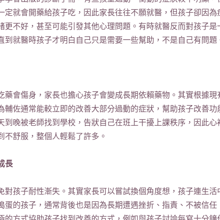
一定就會開藥給孩子吃，因此家長往往不願就醫，但孩子卻因為
緒更不好，甚至可能引發其他心理問題。有時就醫反而對孩子是
直到就醫時孩子才明白自己只是需要一些幫助，不是自己有問題
吃藥會傷身，家長也擔心孩子會變成長期依賴藥物。其實根據現有
為輔佐通常能較立即的改善大部分過動的症狀，幫助孩子改善功
天到晚被老師找到學校，告狀自己在班上干擾上課秩序，因此心
到不舒服，整個人輕鬆了許多。
成長
難免對孩子耐性漸失。其實家長可以嘗試換個角度想，孩子連生活
搗蛋的孩子，通常背後也是因為長期遭遇挫折、指責、不被信任
極的方式協助孩子找到改善的方式，例如與孩子討論每寫十分鐘