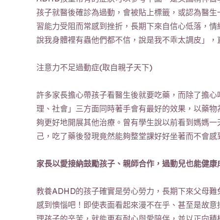
孩子就醫後確診為過動，會被貼上標籤，或認為醫生
習能力受阻而常感到挫折，長期下來自信心低落，情
說我身體裡有蟲他們都不信，說是我不乖太調皮」，
注意力不足過動症(取自親子天下)
許多家長擔心帶孩子看醫生後就要吃藥，而除了擔心
理、社會」三方面同時著手會有最好的效果，以藥物
夠更好地開展其他治療。曾有學生說以前看到媽媽一
己，吃了藥後發現竟然能夠整堂課好好坐著而不會感
家長以愛接納鼓勵孩子、親師合作，過動兒也能健康
教養ADHD的孩子確實是勞心勞力，長期下來父母
感到懊惱吧！即使表面看起來漫不在乎、甚至是故意
理孩子的辛苦，就能更有耐心與愛陪伴，並以正向積