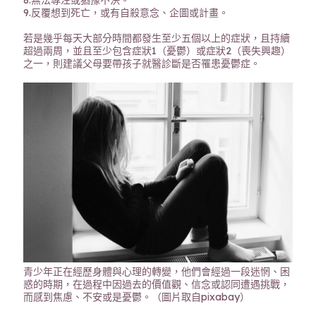
8.無法專注或猶豫不決。
9.反覆想到死亡，或有自殺意念、企圖或計畫。
若是幾乎每天大部分時間都發生至少五個以上的症狀，且持續
超過兩周，並且至少包含症狀1（憂鬱）或症狀2（喪失興趣）
之一，則建議父母要帶孩子就醫診斷是否罹患憂鬱症。
青少年正在經歷身體與心理的轉變，他們會經過一段迷惘、困
惑的時期，在過程中因過去的價值觀、信念或認同遭遇挑戰，
而感到焦慮、不安或是憂鬱。（圖片取自pixabay）