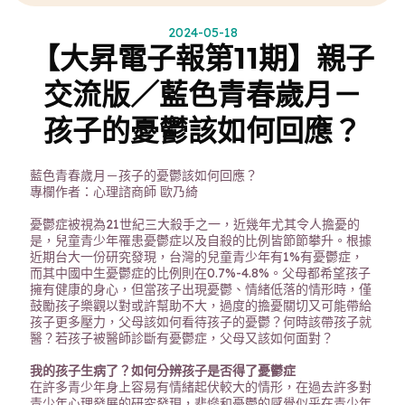
2024-05-18
【大昇電子報第11期】親子
交流版／藍色青春歲月－
孩子的憂鬱該如何回應？
藍色青春歲月－孩子的憂鬱該如何回應？
專欄作者：心理諮商師 歐乃綺
憂鬱症被視為21世紀三大殺手之一，近幾年尤其令人擔憂的
是，兒童青少年罹患憂鬱症以及自殺的比例皆節節攀升。根據
近期台大一份研究發現，台灣的兒童青少年有1%有憂鬱症，
而其中國中生憂鬱症的比例則在0.7%-4.8%。父母都希望孩子
擁有健康的身心，但當孩子出現憂鬱、情緒低落的情形時，僅
鼓勵孩子樂觀以對或許幫助不大，過度的擔憂關切又可能帶給
孩子更多壓力，父母該如何看待孩子的憂鬱？何時該帶孩子就
醫？若孩子被醫師診斷有憂鬱症，父母又該如何面對？
我的孩子生病了？如何分辨孩子是否得了憂鬱症
在許多青少年身上容易有情緒起伏較大的情形，在過去許多對
青少年心理發展的研究發現，悲慘和憂鬱的感覺似乎在青少年