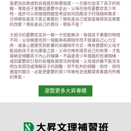
面更加自責或對自我感到無價值感，一方面也加深了孩子的依
賴，導致孩子更難從憂鬱中走出。父母在陪伴憂鬱症青少年
時，或許可以用幾個問題思考該如何回應孩子的情緒與需求：
分辨哪些是孩子真正需要的？哪些是自己或家庭做得到且需要
的改變？哪些是自己的責任、哪些不是？
大部分的憂鬱症並非一朝一夕就能解決，每個孩子需要的時間
不同，父母需要找到一個能夠長期陪伴而不致讓自己心力交
瘁、或身心健康受到影響的永續陪伴方式，唯有健康的父母才
能協助孩子走向康復之路，父母也唯有接受自己的有限，才能
接納並傾聽孩子內心的傷痛。不論是青少年面臨的低潮情緒，
或因憂鬱症引發的各種負面想法與情緒，父母或許雖不能完全
明白其原因或理解孩子的困難，但不批判的傾聽、陪伴、保持
適度的關注，必能使憂鬱的青少年擁有走過艱澀青春歲月所需
的勇氣。
瀏覽更多大昇專欄