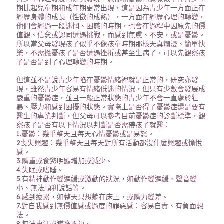
期比起兒童期和成年期更常出現，這是因為青少年一方面正在
經歷身體的成長（性徵的成熟），一方面在經歷心理的轉變，
他們會經過一段迷惘、困惑的時期，也會在過程中因原先的價
值觀、信念或認同遭遇挑戰，而感到焦慮、不安，或是憂鬱。
所以當父母發現孩子似乎不像孩童時期那樣天真爛漫、簡單快
樂，不需擔憂孩子是否遭遇挫折或甚至生病了，可以先觀察孩
子是否是到了心理轉變的時期。
但這並不是說青少年陷在憂鬱情緒裡就是正常的，研究亦發
現，雖然青少年容易有情緒低迷的情況，但只有少數會發展成
嚴重的憂鬱症，並且一般正常狀態的青少年不會一直處於狂
暴、壓力和感到困擾的狀態。實際上是否得了憂鬱症還是要有
醫生的專業判斷，但父母可以參考目前憂鬱症的診斷標準，觀
察孩子是否有以下情況以判斷是否需帶孩子就醫：
1.憂鬱：幾乎整天且每天心情憂鬱或是易怒。
2喪失興趣：幾乎整天且每天對所有活動都沒什麼興趣或愉悅
感。
3.體重或食慾明顯增加或減少。
4.失眠或嗜睡。
5.有精神動作變遲緩或激動的狀況，如動作變遲緩、聲音變
小、無法順利說話等。
6.感到疲累，如整天只想躺在床上，或體力變差。
7.對自我感到無價值感或過度的罪惡感：容易自責、有負面想
法。