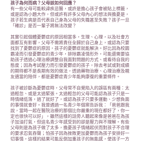
孩子為何而病？父母該如何回應？
有一些父母可能較諱疾忌醫，或許是擔心孩子會被貼上標籤，
或是認為小題大作，但或許有許多父母內心的想法與擔憂是，
孩子若生病是否代表自己身為父母的失職甚至失敗？孩子一旦
「確診」是否一輩子將無法改變？
其實引起個體憂鬱症的原因相當多，生理、心理，以及社會方
面都互有影響，父母不需將責任全歸於自己身上，或認為只要
找到了憂鬱症的原因，孩子的憂鬱症就能解決。好比因為校園
霸凌而引發憂鬱症的青少年，排除霸凌情形外，可能還需要協
助孩子透過心理治療調整自我面對問題的方式、或看待自我的
態度；因為考試壓力而引發憂鬱症的孩子，除去考試或對成績
的期待都不是長期有效的做法，透過藥物治療、心理治療及親
友適當的陪伴，都是憂鬱症青少年能夠康復的重要條件。
孩子被診斷為憂鬱症時，父母常不自覺陷入的誤區有兩種：太
過輕忽、或是太過緊張。太過輕忽的父母可能認為孩子只是一
時情緒低落，過了就好了，或認為孩子只要多運動、少想負面
的事情就會好。我曾遇過一名青少年個案告訴我：「爸爸跟我
說，當時一起在醫院治療的那個比你嚴重的現在都好了，你一
定也很快可以好」，雖然這樣的話旁人聽起來像是爸爸在為孩
子加油打氣，但這名青少年感受到的卻是壓力與不理解。有些
父母則是為孩子做了太多，擔憂孩子情緒起伏而對孩子不合理
的要求忍氣吞聲；怕孩子因為挫敗更加憂鬱而為孩子安排好一
切事情，這樣的結果可能反倒加重孩子的無能感，使孩子一方