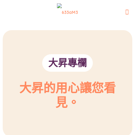
大昇專欄
大昇的用心讓您看
見。