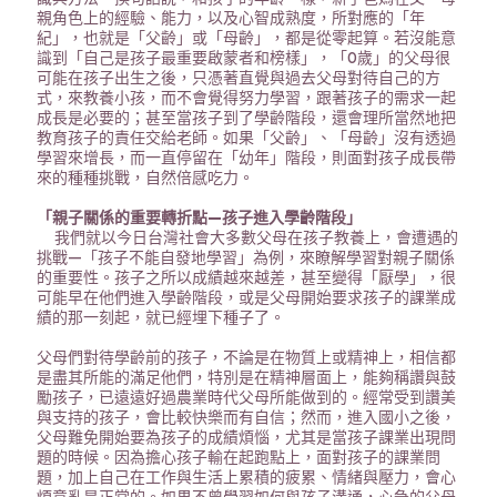
親角色上的經驗、能力，以及心智成熟度，所對應的「年
紀」，也就是「父齡」或「母齡」，都是從零起算。若沒能意
識到「自己是孩子最重要啟蒙者和榜樣」，「0歲」的父母很
可能在孩子出生之後，只憑著直覺與過去父母對待自己的方
式，來教養小孩，而不會覺得努力學習，跟著孩子的需求一起
成長是必要的；甚至當孩子到了學齡階段，還會理所當然地把
教育孩子的責任交給老師。如果「父齡」、「母齡」沒有透過
學習來增長，而一直停留在「幼年」階段，則面對孩子成長帶
來的種種挑戰，自然倍感吃力。
「親子關係的重要轉折點—孩子進入學齡階段」
我們就以今日台灣社會大多數父母在孩子教養上，會遭遇的
挑戰—「孩子不能自發地學習」為例，來瞭解學習對親子關係
的重要性。孩子之所以成績越來越差，甚至變得「厭學」，很
可能早在他們進入學齡階段，或是父母開始要求孩子的課業成
績的那一刻起，就已經埋下種子了。
父母們對待學齡前的孩子，不論是在物質上或精神上，相信都
是盡其所能的滿足他們，特別是在精神層面上，能夠稱讚與鼓
勵孩子，已遠遠好過農業時代父母所能做到的。經常受到讚美
與支持的孩子，會比較快樂而有自信；然而，進入國小之後，
父母難免開始要為孩子的成績煩惱，尤其是當孩子課業出現問
題的時候。因為擔心孩子輸在起跑點上，面對孩子的課業問
題，加上自己在工作與生活上累積的疲累、情緒與壓力，會心