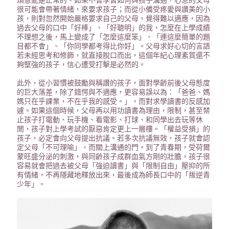
煩意亂是正常的。如果不曾學習如何與孩子溝通，心急的父母
很可能會帶著情緒，來要求孩子；而從小備受疼愛與讚美的小
孩，則對忽然開始嚴格要求自己的父母，覺得難以適應，因為
過去父母的口中「好棒」、「好聰明」的我，怎麼在上學成績
不理想之後，馬上變成了「怎麼這麼笨」、「連這麼簡單的題
目都不會」、「你同學都考得比你好」。父母求好心切的言語
若未經思考和修飾，就直接脫口而出，這個年紀心理素質還不
夠堅強的孩子，信心遭受打擊是必然的。
此外，從小習慣被鼓勵與稱讚的孩子，面對學齡前後父母態度
的巨大落差，除了錯愕與不適應，更容易誤以為：「爸爸、媽
媽只在乎課業，不在乎我的感受。」，而對求學讀書的反感加
遽。如果這個時候，父母再以用功讀書為理由，限制，甚至禁
止孩子打電動、玩手機、看電影、打球、和同學出去玩等休
閒，孩子對上學考試的厭惡肯定更上一層樓。「權益受損」的
孩子，必定會向父母提出抗議。若多次抗議無效，孩子就會認
定父母「不可理喻」，而關上溝通的門。到了青春期，受荷爾
蒙旺盛分泌的刺激，與同齡孩子成群血氣方剛的壯膽，孩子很
容易就會把過去被父母「強迫讀書」與「限制自由」壓抑的所
有情緒，不再隱藏地釋放出來，最後成為師長口中的「叛逆青
少年」。