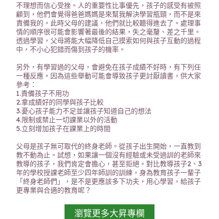
不理想而信心受挫。人的重要性比事優先，孩子的感受有被照
顧到，他們會覺得爸爸媽媽是來幫我解決學習瓶頸，而不是來
責備我的。此時父母的建議，他們就比較聽得進去了。處理事
情的順序很可能會影響著最後的結果，失之毫釐、差之千里。
透過學習，父母將能大幅降低自己摸索如何與孩子互動的過程
中，不小心犯錯而傷到孩子的機率。
另外，有學習過的父母，會避免在孩子成績不好時，有下列任
一種反應。因為這些舉動可能會導致孩子更討厭讀書，供大家
參考：
1.責備孩子不用功
2.拿成績好的同學與孩子比較
3.憂心孩子能力不足並讓孩子知道自己的想法
4.限制或禁止一切課業以外的活動
5.立刻增加孩子在課業上的時間
父母是孩子無可取代的終身老師。從孩子出生開始，一直教到
教不動為止。試想，如果讓一個沒有經驗或未受過訓的老師來
教導的孩子，我們肯定會擔心，甚至拒絕。對比教導孩子2、3
年的學校授課老師至少四年師訓的訓練，身為教育孩子一輩子
「終身老師們」，是不是更應該多下功夫，用心學習，給孩子
更專業與合適的教育呢？
瀏覽更多大昇專欄