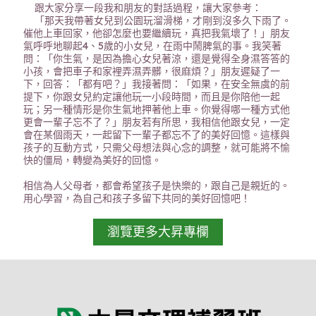
跟大家分享一段我和朋友的對話過程，讓大家參考：
「那天我帶著女兒到公園玩溜滑梯，才剛到沒多久下雨了。
催他上車回家，他卻怎麼也要繼續玩，真把我氣壞了！」朋友
氣呼呼地聊起4、5歲的小女兒，在雨中鬧脾氣的事。我笑著
問：「你生氣，是因為擔心女兒著涼，還是覺得全身濕答答的
小孩，會把車子和家裡弄濕弄髒，很麻煩？」朋友遲疑了一
下，回答：「都有吧？」我接著問：「如果，在安全無虞的前
提下，你跟女兒約定讓他玩一小段時間，而且是你陪他一起
玩；另一種情形是你生氣地押著他上車。你覺得哪一種方式他
更會一輩子忘不了？」朋友若有所思，我相信他跟女兒，一定
會在某個雨天，一起留下一輩子都忘不了的美好回憶。這樣與
孩子的互動方式，只需父母想法與心念的調整，就可能將不愉
快的僵局，轉變為美好的回憶。
相信為人父母者，都會希望孩子是快樂的，跟自己是親近的。
用心學習，為自己和孩子多留下共同的美好回憶吧！
瀏覽更多大昇專欄