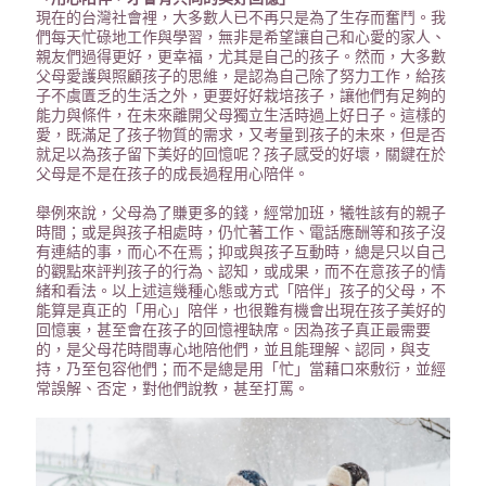
現在的台灣社會裡，大多數人已不再只是為了生存而奮鬥。我
們每天忙碌地工作與學習，無非是希望讓自己和心愛的家人、
親友們過得更好，更幸福，尤其是自己的孩子。然而，大多數
父母愛護與照顧孩子的思維，是認為自己除了努力工作，給孩
子不虞匱乏的生活之外，更要好好栽培孩子，讓他們有足夠的
能力與條件，在未來離開父母獨立生活時過上好日子。這樣的
愛，既滿足了孩子物質的需求，又考量到孩子的未來，但是否
就足以為孩子留下美好的回憶呢？孩子感受的好壞，關鍵在於
父母是不是在孩子的成長過程用心陪伴。
舉例來說，父母為了賺更多的錢，經常加班，犧牲該有的親子
時間；或是與孩子相處時，仍忙著工作、電話應酬等和孩子沒
有連結的事，而心不在焉；抑或與孩子互動時，總是只以自己
的觀點來評判孩子的行為、認知，或成果，而不在意孩子的情
緒和看法。以上述這幾種心態或方式「陪伴」孩子的父母，不
能算是真正的「用心」陪伴，也很難有機會出現在孩子美好的
回憶裏，甚至會在孩子的回憶裡缺席。因為孩子真正最需要
的，是父母花時間專心地陪他們，並且能理解、認同，與支
持，乃至包容他們；而不是總是用「忙」當藉口來敷衍，並經
常誤解、否定，對他們說教，甚至打罵。