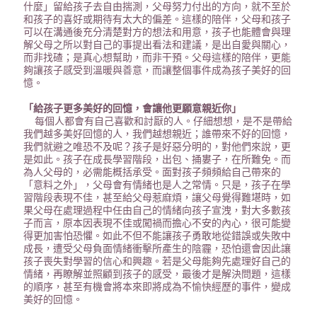
什麼」留給孩子去自由揣測，父母努力付出的方向，就不至於
和孩子的喜好或期待有太大的偏差。這樣的陪伴，父母和孩子
可以在溝通後充分清楚對方的想法和用意，孩子也能體會與理
解父母之所以對自己的事提出看法和建議，是出自愛與關心，
而非找碴；是真心想幫助，而非干預。父母這樣的陪伴，更能
夠讓孩子感受到溫暖與善意，而讓整個事件成為孩子美好的回
憶。
「給孩子更多美好的回憶，會讓他更願意親近你」
每個人都會有自己喜歡和討厭的人。仔細想想，是不是帶給
我們越多美好回憶的人，我們越想親近；誰帶來不好的回憶，
我們就避之唯恐不及呢？孩子是好惡分明的，對他們來說，更
是如此。孩子在成長學習階段，出包、捅婁子，在所難免。而
為人父母的，必需能概括承受。面對孩子頻頻給自己帶來的
「意料之外」，父母會有情緒也是人之常情。只是，孩子在學
習階段表現不佳，甚至給父母惹麻煩，讓父母覺得難堪時，如
果父母在處理過程中任由自己的情緒向孩子宣洩，對大多數孩
子而言，原本因表現不佳或闖禍而擔心不安的內心，很可能變
得更加害怕恐懼。如此不但不能讓孩子勇敢地從錯誤或失敗中
成長，遭受父母負面情緒衝擊所產生的陰霾，恐怕還會因此讓
孩子喪失對學習的信心和興趣。若是父母能夠先處理好自己的
情緒，再瞭解並照顧到孩子的感受，最後才是解決問題，這樣
的順序，甚至有機會將本來即將成為不愉快經歷的事件，變成
美好的回憶。