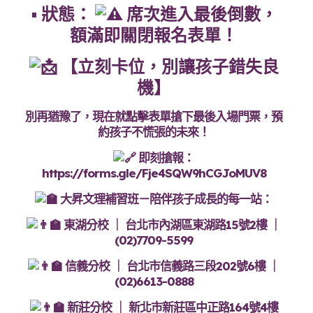
• 狀態：
席次進入最後倒數，
額滿即關閉報名表單！
【立刻卡位，別讓孩子錯失良
機】
別再猶豫了，現在就點擊表單搶下最後入場門票，預
約孩子不慌張的未來！
即刻搶報：
https://forms.gle/Fje4SQW9hCGJoMUV8
大昇文理補習班－陪伴孩子成長的每一站：
東湖分校 ｜ 台北市內湖區東湖路15號2樓 ｜
(02)7709-5599
信義分校 ｜ 台北市信義路三段202號6樓 ｜
(02)6613-0888
新莊分校 ｜ 新北市新莊區中正路164號4樓